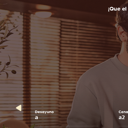
¡Que el
Desayuno
Cen
a
a2