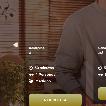
Desayuno
Cen
a
a2
30 minutos
3
4 Personas
Mediano
VER RECETA